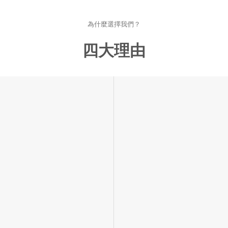
為什麼選擇我們？
四大理由