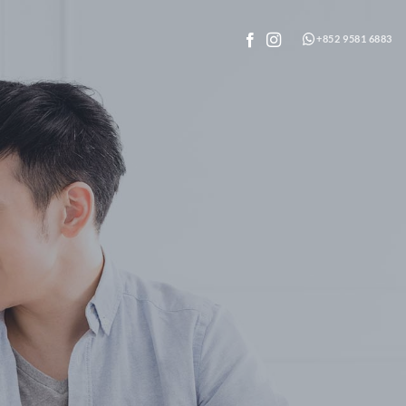
+852 9581 6883