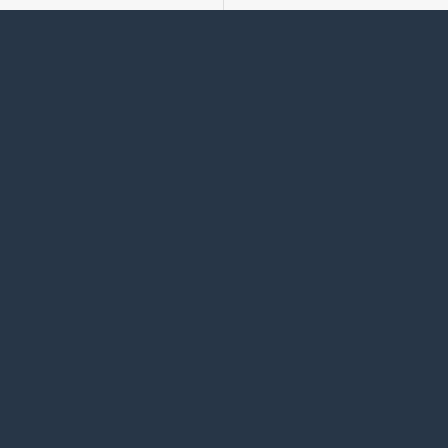
詳細服務流程
第一步 - 