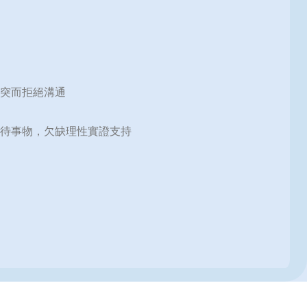
突而拒絕溝通
待事物，欠缺理性實證支持