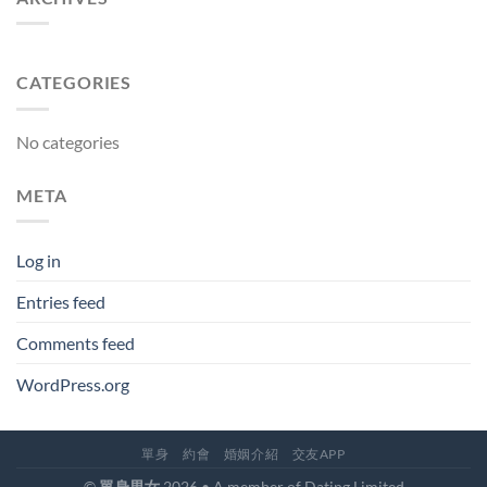
CATEGORIES
No categories
META
Log in
Entries feed
Comments feed
WordPress.org
單身
約會
婚姻介紹
交友APP
©
單身男女
2026 • A member of Dating Limited