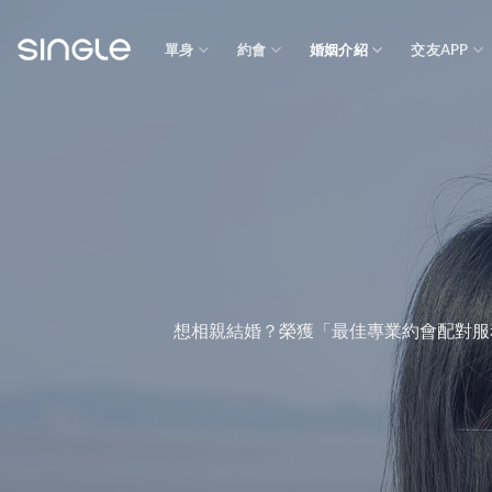
Skip
to
單身
約會
婚姻介紹
交友APP
content
想相親結婚？榮獲「最佳專業約會配對服務」