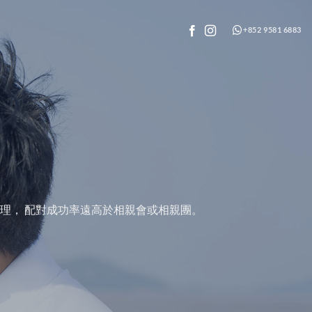
+852 9581 6883
用合理， 配對成功率遠高於相親會或相親團。