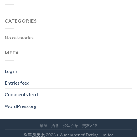
CATEGORIES
No categories
META
Log in
Entries feed
Comments feed
WordPress.org
單身
約會
婚姻介紹
交友APP
©
單身男女
2026 • A member of Dating Limited