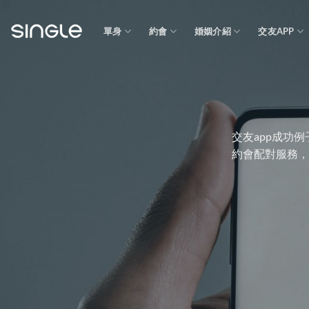
Skip
to
單身
約會
婚姻介紹
交友APP
content
交友app成功例
約會配對服務，