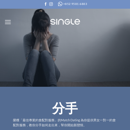
Skip
+852 9581 6883
to
content
分手
榮獲「最佳專業約會配對服務」的Match Dating 為你提供男女一對一約會
配對服務，教你分手如何走出來，幫你開始新戀情。