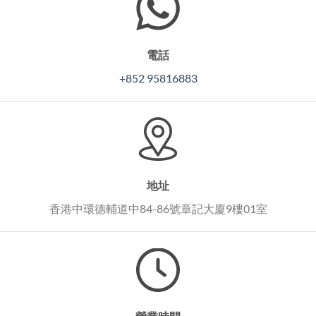
電話
+852 95816883
地址
香港中環德輔道中84-86號章記大廈9樓01室